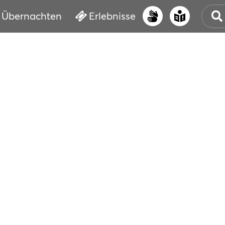
Übernachten
Erlebnisse
UNS
PRI
ERL
STR
VER
BUC
SER