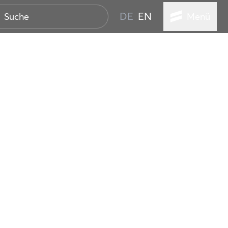
DE
EN
Menü
ER SEEBAD
WALL
EBEN
AND IST IMMER
ANSTALTUNGEN
HEN
VICE