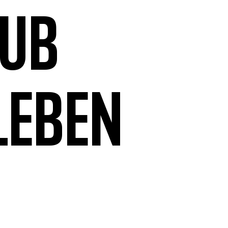
aub
leben