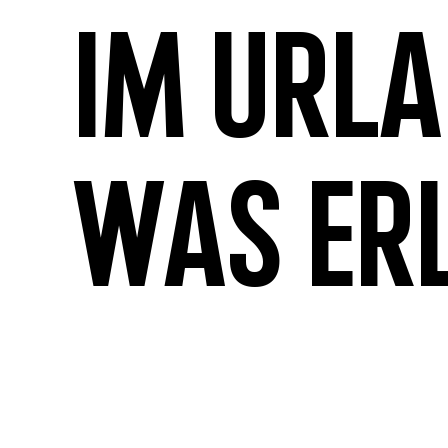
Im Url
was er