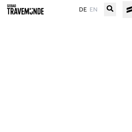
DE
EN
UNSER SEEBAD
PRIWALL
ERLEBEN
STRAND IST IMMER
VERANSTALTUNGEN
BUCHEN
SERVICE
Gebärdensprache