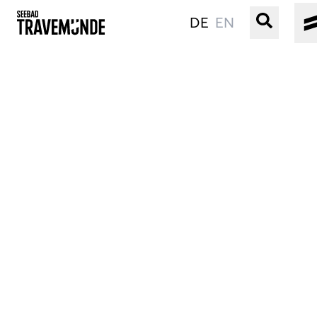
DE
EN
UNSER SEEBAD
PRIWALL
ERLEBEN
STRAND IST IMMER
VERANSTALTUNGEN
BUCHEN
SERVICE
Gebärdensprache