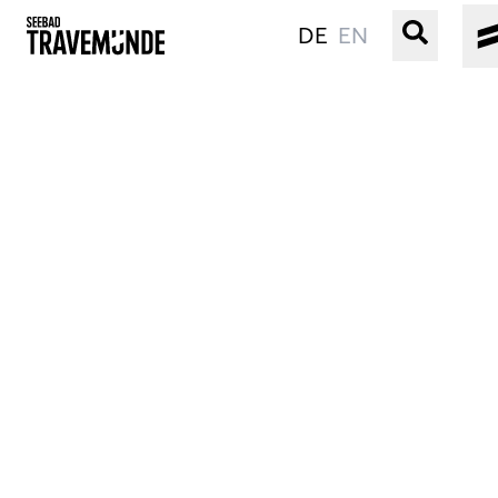
DE
EN
UNSER SEEBAD
PRIWALL
ERLEBEN
STRAND IST IMMER
VERANSTALTUNGEN
BUCHEN
SERVICE
Gebärdensprache