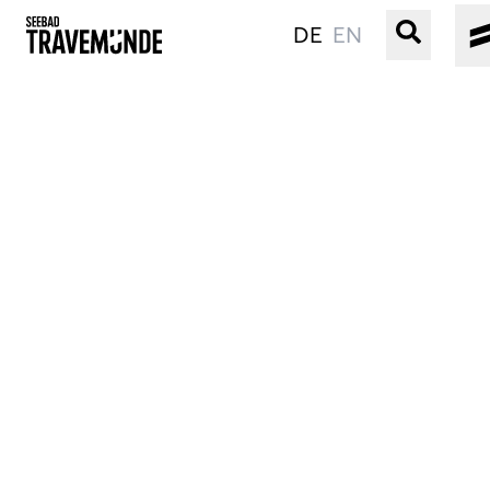
DE
EN
UNSER SEEBAD
PRIWALL
ERLEBEN
STRAND IST IMMER
VERANSTALTUNGEN
BUCHEN
SERVICE
Gebärdensprache