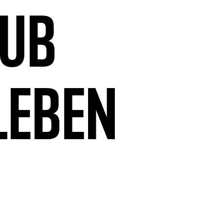
aub
leben