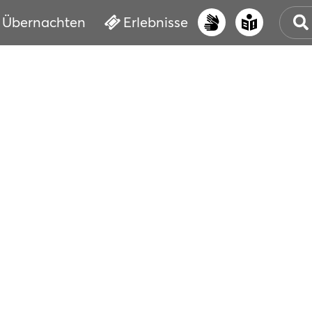
Übernachten
Erlebnisse
UNS
PRI
ERL
STR
VER
BUC
SER