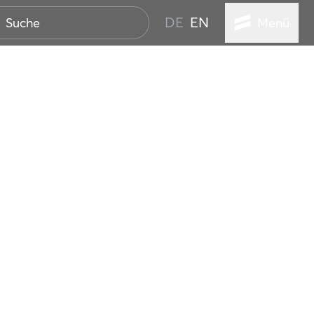
DE
EN
Menü
ER SEEBAD
WALL
EBEN
AND IST IMMER
ANSTALTUNGEN
HEN
VICE