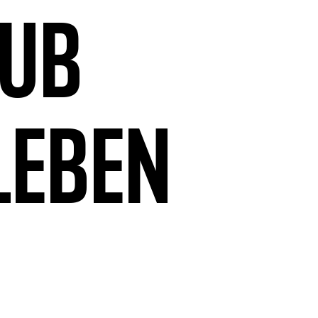
aub
leben