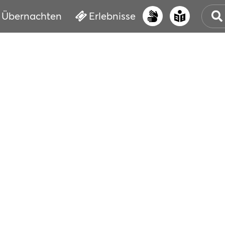
Übernachten
Erlebnisse
UNS
PRI
ERL
STR
VER
BUC
SER