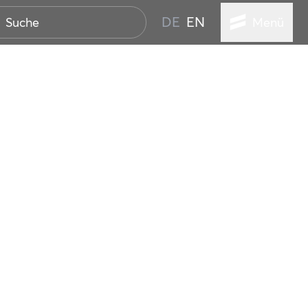
DE
EN
Menü
ER SEEBAD
WALL
EBEN
AND IST IMMER
ANSTALTUNGEN
HEN
VICE