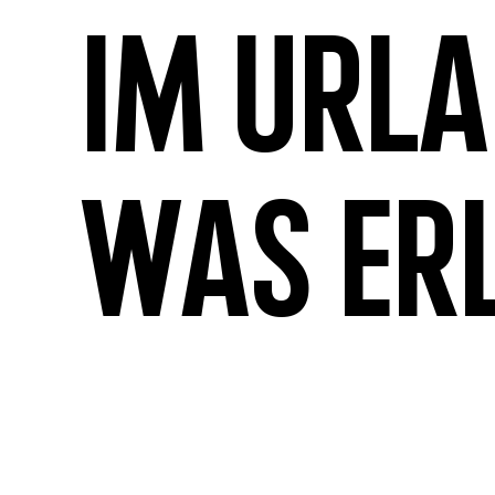
Im Url
was er