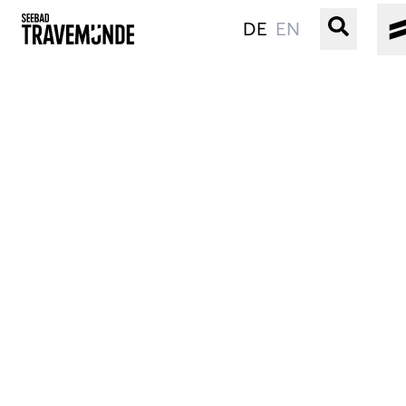
DE
EN
UNSER SEEBAD
PRIWALL
ERLEBEN
STRAND IST IMMER
VERANSTALTUNGEN
BUCHEN
SERVICE
Gebärdensprache