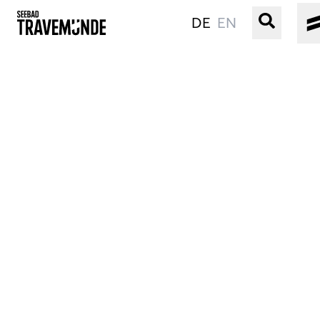
DE
EN
UNSER SEEBAD
PRIWALL
ERLEBEN
STRAND IST IMMER
VERANSTALTUNGEN
BUCHEN
SERVICE
Gebärdensprache