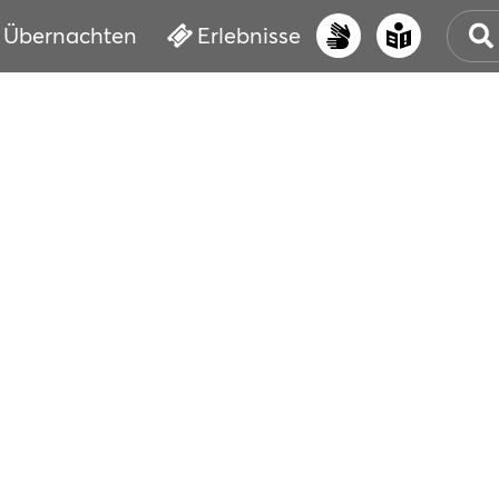
Übernachten
Erlebnisse
UNS
PRI
ERL
STR
VER
BUC
SER