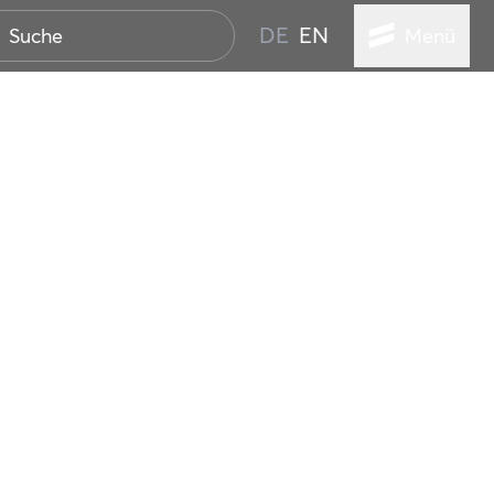
DE
EN
Menü
ER SEEBAD
WALL
EBEN
AND IST IMMER
ANSTALTUNGEN
HEN
VICE