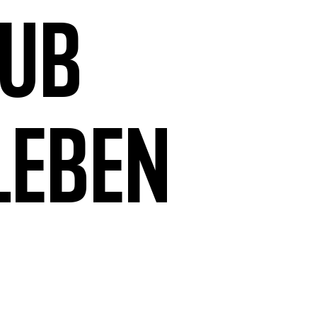
aub
leben