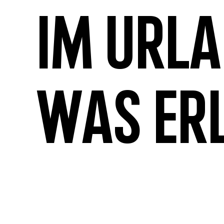
Im Url
was er