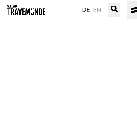
DE
EN
UNSER SEEBAD
PRIWALL
ERLEBEN
STRAND IST IMMER
VERANSTALTUNGEN
BUCHEN
SERVICE
Gebärdensprache