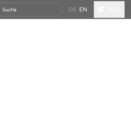
DE
EN
Menü
ER SEEBAD
WALL
EBEN
AND IST IMMER
ANSTALTUNGEN
HEN
VICE