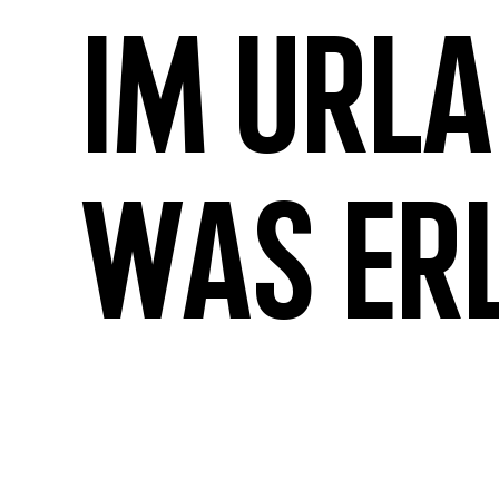
Im Url
was er