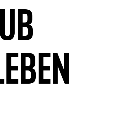
aub
leben