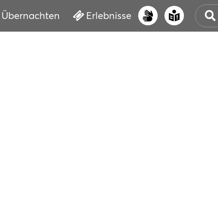
Übernachten
Erlebnisse
UNS
PRI
ERL
STR
VER
BUC
SER