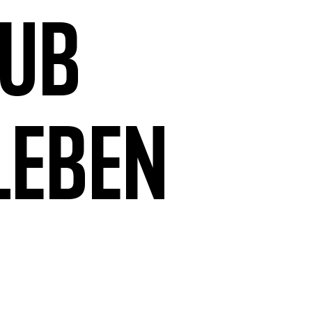
aub
leben