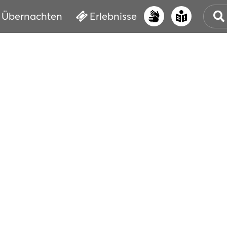
Übernachten
Erlebnisse
UNS
PRI
ERL
STR
VER
BUC
SER