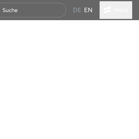
DE
EN
Menü
ER SEEBAD
WALL
EBEN
AND IST IMMER
ANSTALTUNGEN
HEN
VICE