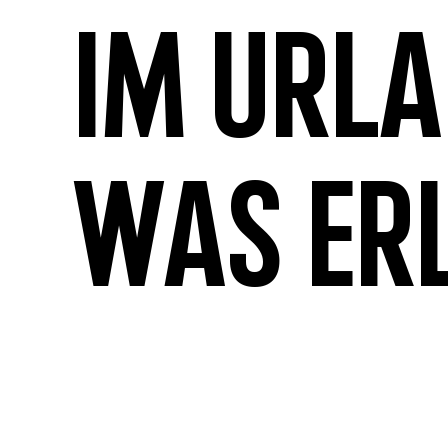
Im Url
was er