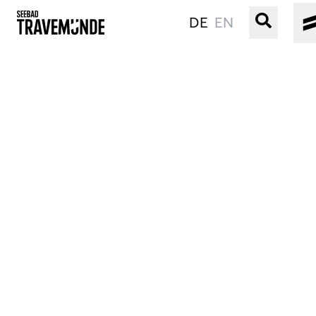
DE
EN
UNSER SEEBAD
PRIWALL
ERLEBEN
STRAND IST IMMER
VERANSTALTUNGEN
BUCHEN
SERVICE
Gebärdensprache