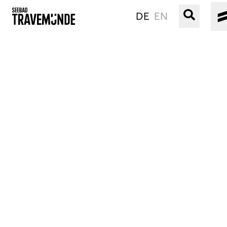
DE
EN
UNSER SEEBAD
PRIWALL
ERLEBEN
STRAND IST IMMER
VERANSTALTUNGEN
BUCHEN
SERVICE
Gebärdensprache