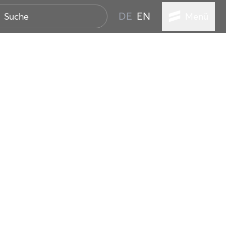
DE
EN
Menü
ER SEEBAD
WALL
EBEN
AND IST IMMER
ANSTALTUNGEN
HEN
VICE