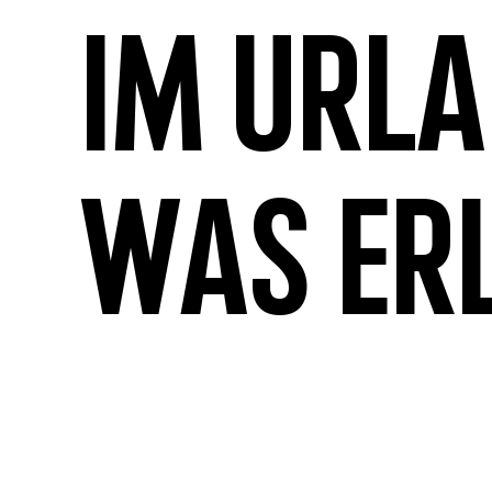
Im Url
was er