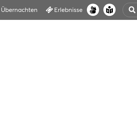
Übernachten
Erlebnisse
UNS
PRI
ERL
STR
VER
BUC
SER