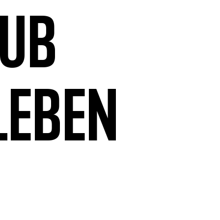
aub
leben