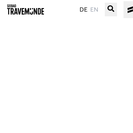
DE
EN
UNSER SEEBAD
PRIWALL
ERLEBEN
STRAND IST IMMER
VERANSTALTUNGEN
BUCHEN
SERVICE
Gebärdensprache