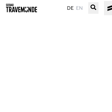
DE
EN
UNSER SEEBAD
PRIWALL
ERLEBEN
STRAND IST IMMER
VERANSTALTUNGEN
BUCHEN
SERVICE
Gebärdensprache