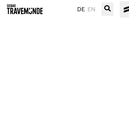
DE
EN
UNSER SEEBAD
PRIWALL
ERLEBEN
STRAND IST IMMER
VERANSTALTUNGEN
BUCHEN
SERVICE
Gebärdensprache