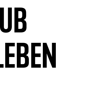
aub
leben