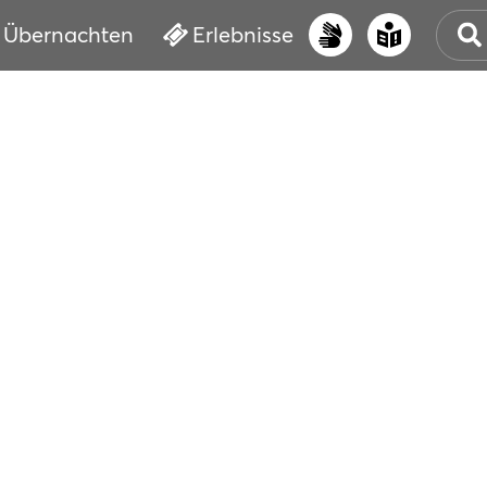
Übernachten
Erlebnisse
UNS
PRI
ERL
STR
VER
BUC
SER