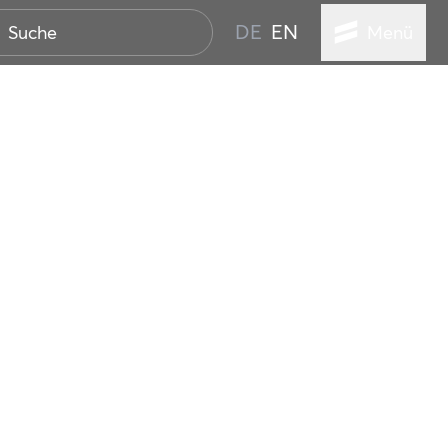
DE
EN
Menü
ER SEEBAD
WALL
EBEN
AND IST IMMER
ANSTALTUNGEN
HEN
VICE