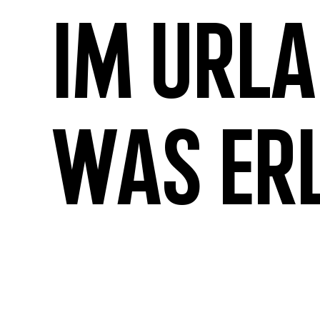
Im Url
was er