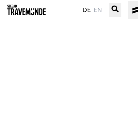
DE
EN
UNSER SEEBAD
PRIWALL
ERLEBEN
STRAND IST IMMER
VERANSTALTUNGEN
BUCHEN
SERVICE
Gebärdensprache