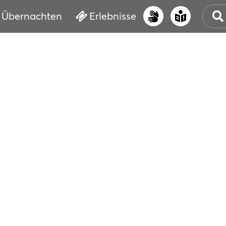
Übernachten
Erlebnisse
UNS
PRI
ERL
STR
VER
BUC
SER