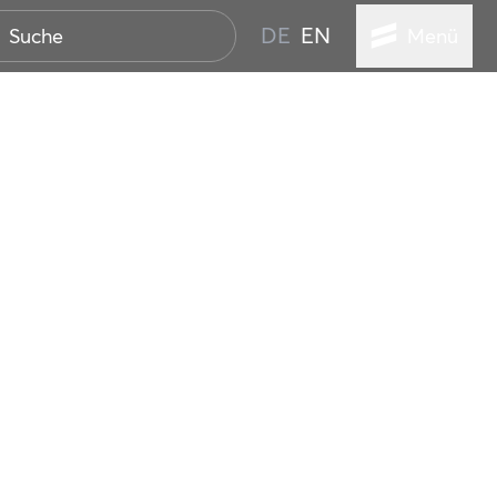
DE
EN
Menü
ER SEEBAD
WALL
EBEN
AND IST IMMER
ANSTALTUNGEN
HEN
VICE