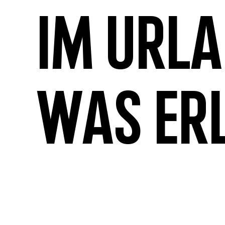
Im Url
was er