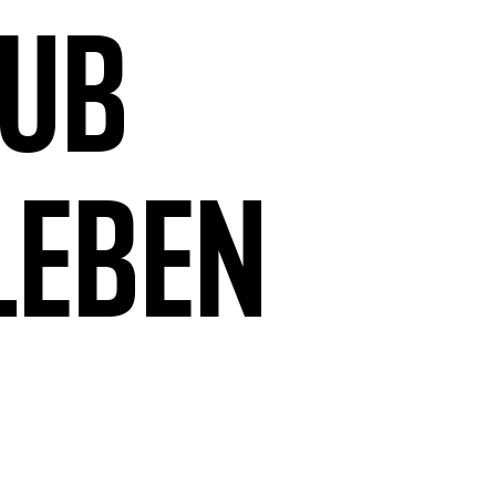
aub
leben