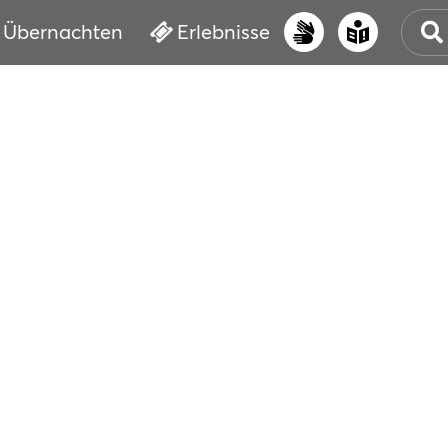
Übernachten
Erlebnisse
UNS
PRI
ERL
STR
VER
BUC
SER