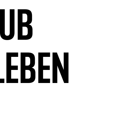
aub
leben