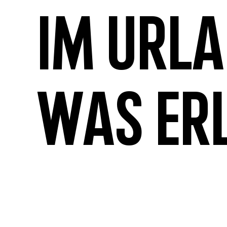
Im Url
was er