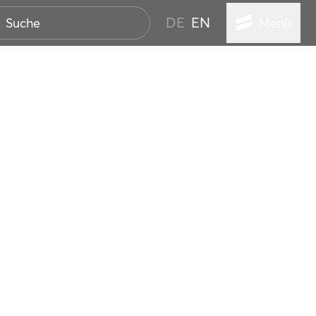
DE
EN
Menü
ER SEEBAD
WALL
EBEN
AND IST IMMER
ANSTALTUNGEN
HEN
VICE