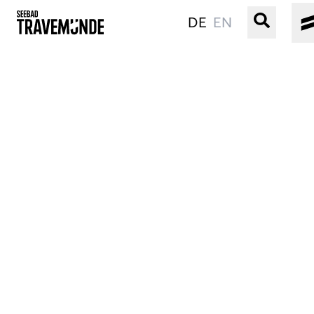
DE
EN
UNSER SEEBAD
PRIWALL
ERLEBEN
STRAND IST IMMER
VERANSTALTUNGEN
BUCHEN
SERVICE
Gebärdensprache