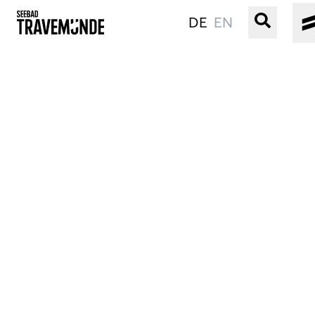
DE
EN
UNSER SEEBAD
PRIWALL
ERLEBEN
STRAND IST IMMER
VERANSTALTUNGEN
BUCHEN
SERVICE
Gebärdensprache