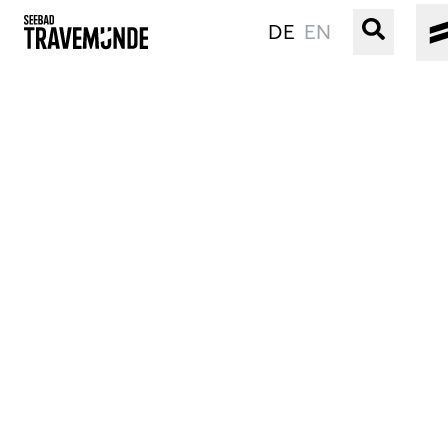
DE
EN
UNSER SEEBAD
PRIWALL
ERLEBEN
STRAND IST IMMER
VERANSTALTUNGEN
BUCHEN
SERVICE
Gebärdensprache