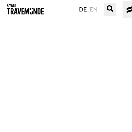
DE
EN
UNSER SEEBAD
PRIWALL
ERLEBEN
STRAND IST IMMER
VERANSTALTUNGEN
BUCHEN
SERVICE
Gebärdensprache