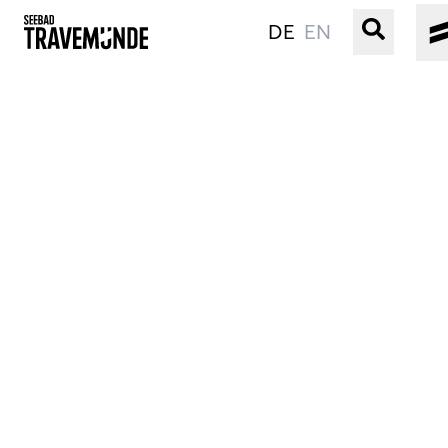
DE
EN
UNSER SEEBAD
PRIWALL
ERLEBEN
STRAND IST IMMER
VERANSTALTUNGEN
BUCHEN
SERVICE
Gebärdensprache