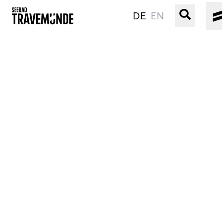
DE
EN
UNSER SEEBAD
PRIWALL
ERLEBEN
STRAND IST IMMER
VERANSTALTUNGEN
BUCHEN
SERVICE
Gebärdensprache