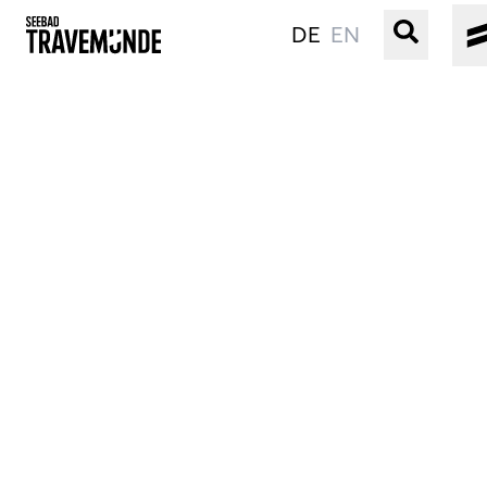
DE
EN
UNSER SEEBAD
PRIWALL
ERLEBEN
STRAND IST IMMER
VERANSTALTUNGEN
BUCHEN
SERVICE
Gebärdensprache