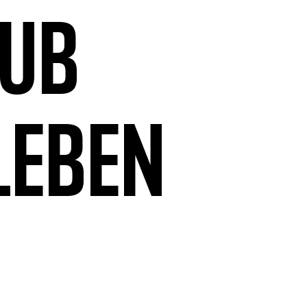
aub
leben