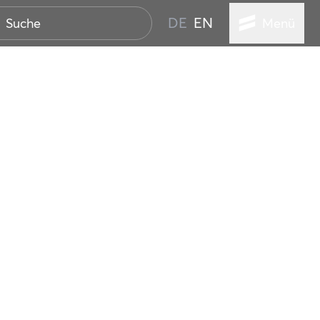
DE
EN
Menü
ER SEEBAD
WALL
EBEN
AND IST IMMER
ANSTALTUNGEN
HEN
VICE