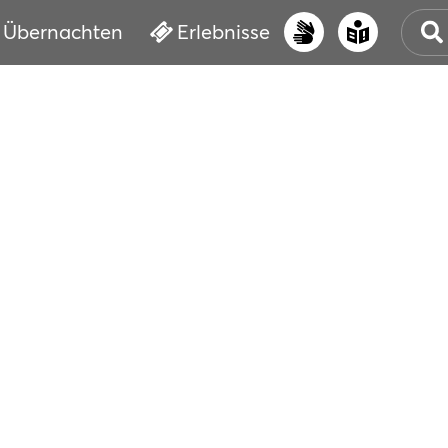
Übernachten
Erlebnisse
UNS
PRI
ERL
STR
VER
BUC
SER