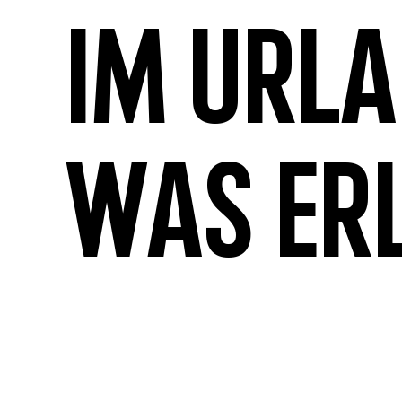
Im Url
was er